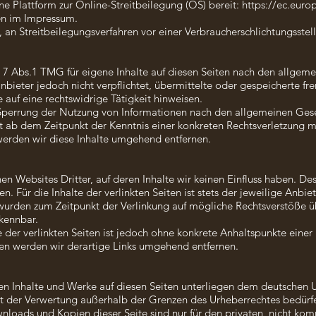
ne Plattform zur Online-Streitbeilegung (OS) bereit:
https://ec.eur
en im Impressum.
t, an Streitbeilegungsverfahren vor einer Verbraucherschlichtungsste
 7 Abs.1 TMG für eigene Inhalte auf diesen Seiten nach den allgem
anbieter jedoch nicht verpflichtet, übermittelte oder gespeicherte 
auf eine rechtswidrige Tätigkeit hinweisen.
 Sperrung der Nutzung von Informationen nach den allgemeinen Gese
st ab dem Zeitpunkt der Kenntnis einer konkreten Rechtsverletzung
erden wir diese Inhalte umgehend entfernen.
en Websites Dritter, auf deren Inhalte wir keinen Einfluss haben. De
 Für die Inhalte der verlinkten Seiten ist stets der jeweilige Anbie
n wurden zum Zeitpunkt der Verlinkung auf mögliche Rechtsverstöße ü
rkennbar.
 der verlinkten Seiten ist jedoch ohne konkrete Anhaltspunkte einer
n werden wir derartige Links umgehend entfernen.
ten Inhalte und Werke auf diesen Seiten unterliegen dem deutschen U
rt der Verwertung außerhalb der Grenzen des Urheberrechtes bedürfe
wnloads und Kopien dieser Seite sind nur für den privaten, nicht ko