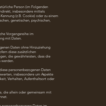
natürliche Person (im Folgenden
indirekt, insbesondere mittels
-Kennung (z.B. Cookie) oder zu einem
schen, genetischen, psychischen,
olche Vorgangsreihe im
ng mit Daten.
ogenen Daten ohne Hinzuziehung
fern diese zusätzlichen
en, die gewährleisten, dass die
n werden.
ss diese personenbezogenen Daten
bewerten, insbesondere um Aspekte
keit, Verhalten, Aufenthaltsort oder
le, die allein oder gemeinsam mit
hnet.
 die personenbezogene Daten im