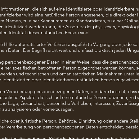
formationen, die sich auf eine identifizierte oder identifizierbare 
ntifizierbar wird eine natürliche Person angesehen, die direkt oder 
m Namen, zu einer Kennnummer, zu Standortdaten, zu einer Online
dentifiziert werden kann, die Ausdruck der physischen, physiologi
alen Identität dieser natürlichen Person sind.
ne Hilfe automatisierter Verfahren ausgeführte Vorgang oder jede s
 Daten. Der Begriff reicht weit und umfasst praktisch jeden Umga
ng personenbezogener Daten in einer Weise, dass die personenbez
 einer spezifischen betroffenen Person zugeordnet werden können, so
werden und technischen und organisatorischen Maßnahmen unterlieg
identifizierten oder identifizierbaren natürlichen Person zugewiese
erten Verarbeitung personenbezogener Daten, die darin besteht, da
önliche Aspekte, die sich auf eine natürliche Person beziehen, zu 
iche Lage, Gesundheit, persönliche Vorlieben, Interessen, Zuverlässig
n zu analysieren oder vorherzusagen.
liche oder juristische Person, Behörde, Einrichtung oder andere Stel
der Verarbeitung von personenbezogenen Daten entscheidet, bezeic
e oder juristische Person, Behörde, Einrichtung oder andere Stelle,