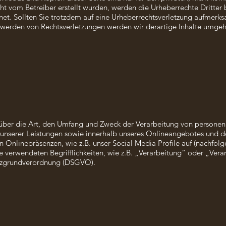
icht vom Betreiber erstellt wurden, werden die Urheberrechte Dritte
hnet. Sollten Sie trotzdem auf eine Urheberrechtsverletzung aufmerk
werden von Rechtsverletzungen werden wir derartige Inhalte umgeh
e über die Art, den Umfang und Zweck der Verarbeitung von persone
unserer Leistungen sowie innerhalb unseres Onlineangebotes und d
n Onlinepräsenzen, wie z.B. unser Social Media Profile auf (nachfo
 verwendeten Begrifflichkeiten, wie z.B. „Verarbeitung“ oder „Veran
utzgrundverordnung (DSGVO).