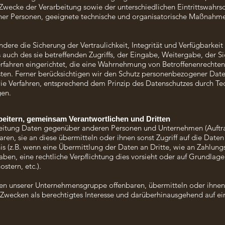
ecke der Verarbeitung sowie der unterschiedlichen Eintrittswahrsc
licher Personen, geeignete technische und organisatorische Maßnah
e die Sicherung der Vertraulichkeit, Integrität und Verfügbarkeit
auch des sie betreffenden Zugriffs, der Eingabe, Weitergabe, der Si
rfahren eingerichtet, die eine Wahrnehmung von Betroffenenrechte
en. Ferner berücksichtigen wir den Schutz personenbezogener Daten
e Verfahren, entsprechend dem Prinzip des Datenschutzes durch Te
gen.
eitern, gemeinsam Verantwortlichen und Dritten
beitung Daten gegenüber anderen Personen und Unternehmen (Auftr
aren, sie an diese übermitteln oder ihnen sonst Zugriff auf die Daten
s (z.B. wenn eine Übermittlung der Daten an Dritte, wie an Zahlungsd
 haben, eine rechtliche Verpflichtung dies vorsieht oder auf Grundlage
stern, etc.).
n unserer Unternehmensgruppe offenbaren, übermitteln oder ihnen s
 Zwecken als berechtigtes Interesse und darüberhinausgehend auf e